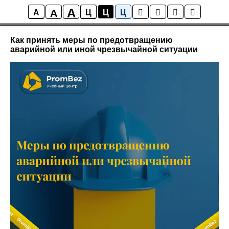
A
A
PromBez
A
Ц
Ц
Ц
Как принять меры по предотвращению
аварийной или иной чрезвычайной ситуации